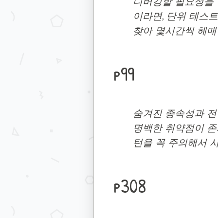
디버깅할 필요성을 
이라면, 단위 테스
찾아 몇시간씩 헤매
p99
숨겨진 종속성과 
명백한 취약점이 존재
턴을 꼭 주의해서 
p308