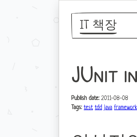
IT 책장
JUnit i
Publish date:
2011-08-08
Tags:
test
tdd
java
framewor