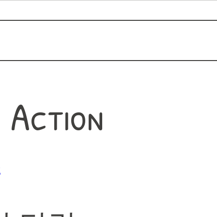
n Action
k